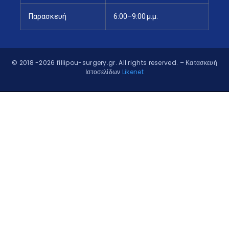
Παρασκευή
6:00–9:00 μ.μ.
© 2018 -2026 fillipou-surgery.gr. All rights reserved.
– Κατασκευή
Ιστοσελίδων
Likenet