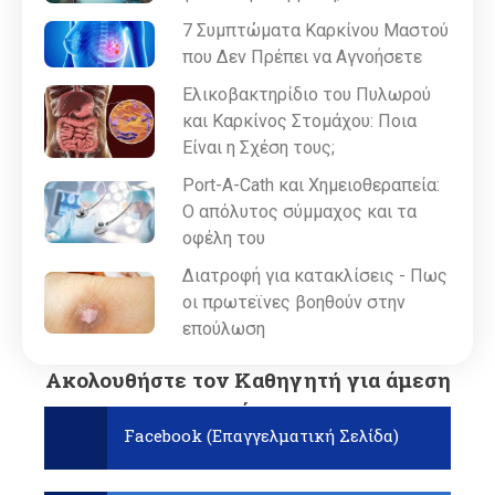
7 Συμπτώματα Καρκίνου Μαστού
που Δεν Πρέπει να Αγνοήσετε
Ελικοβακτηρίδιο του Πυλωρού
και Καρκίνος Στομάχου: Ποια
Είναι η Σχέση τους;
Port-A-Cath και Χημειοθεραπεία:
Ο απόλυτος σύμμαχος και τα
οφέλη του
Διατροφή για κατακλίσεις - Πως
οι πρωτεϊνες βοηθούν στην
επούλωση
Ακολουθήστε τον Καθηγητή για άμεση
ενημέρωση:
Facebook (Επαγγελματική Σελίδα)