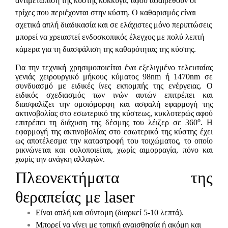
αντιμετώπιση της κύστης κόκκυγα, αφού αφαιρεθούν οι
τρίχες που περιέχονται στην κύστη. Ο καθαρισμός είναι
σχετικά απλή διαδικασία και σε ελάχιστες μόνο περιπτώσεις
μπορεί να χρειαστεί ενδοσκοπικός έλεγχος με πολύ λεπτή
κάμερα για τη διασφάλιση της καθαρότητας της κύστης.
Για την τεχνική χρησιμοποιείται ένα εξελιγμένο τελευταίας
γενιάς χειρουργικό μήκους κύματος 98
nm
ή 1470nm σε
συνδυασμό με ειδικές ίνες εκπομπής της ενέργειας. Ο
ειδικός σχεδιασμός των ινών αυτών επιτρέπει και
διασφαλίζει την ομοιόμορφη και ασφαλή εφαρμογή της
ακτινοβολίας στο εσωτερικό της κύστεως, κυκλοτερώς αφού
ο
επιτρέπει τη διάχυση της δέσμης του λέιζερ σε 360
. Η
εφαρμογή της ακτινοβολίας στο εσωτερικό της κύστης έχει
ως αποτέλεσμα την καταστροφή του τοιχώματος, το οποίο
ρικνώνεται και ουλοποιείται, χωρίς αιμορραγία, πόνο και
χωρίς την ανάγκη αλλαγών.
Πλεονεκτήματα της
θεραπείας με laser
E
ίναι απλή και σύντομη (διαρκεί 5-10 λεπτά).
Μπορεί να γίνει με τοπική αναισθησία ή ακόμη και