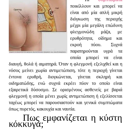
ποικίλλουν και μπορεί να
είναι από μία απλή μικρή
διόγκωση της περιοχής
μέχρι μία μεγάλη επώδυνη
φλεγμονώδη μάζα, με
ερυθρότητα, οίδημα και
εκροή πύου. Συχνά
παρατηρούνται υγρά τα
οποία μπορεί να είναι
διαυγή, θολά ή αιματηρά. Όταν η φλεγμονή εξελιχθεί και η
νόσος μείνει χωρία αντιμετώπιση, τότε η περιοχή γίνεται
έντονα ερυθρή, διογκώνεται, γίνεται σκληρή και
οιδηματώδης, ενώ συχνά εκρέει πύον το οποίο είναι
εξαιρετικά δύσοσμο. Σε ορισμένους ασθενείς με βαριά
φλεγμονή η οποία μένει χωρίς αντιμετώπιση ή εξελίσσεται
ταχέως μπορεί να παρουσιαστούν και γενικά συμπτώματα
όπως πυρετός, κακουχία και ναυτία.
Πως εμφανίζεται η κύστη
κόκκυγα;