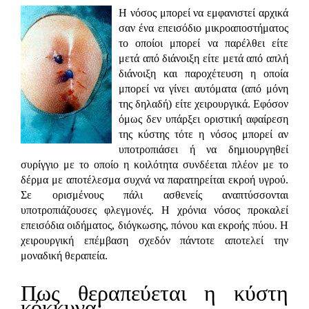
Η νόσος μπορεί να εμφανιστεί αρχικά
σαν ένα επεισόδιο μικροαποστήματος
το οποίοι μπορεί να παρέλθει είτε
μετά από διάνοιξη είτε μετά από απλή
διάνοιξη και παροχέτευση η οποία
μπορεί να γίνει αυτόματα (από μόνη
της δηλαδή) είτε χειρουργικά. Εφόσον
όμως δεν υπάρξει οριστική αφαίρεση
της κύστης τότε η νόσος μπορεί αν
υποτροπιάσει ή να δημιουργηθεί
συρίγγιο με το οποίο η κοιλότητα συνδέεται πλέον με το
δέρμα με αποτέλεσμα συχνά να παρατηρείται εκροή υγρού.
Σε ορισμένους πάλι ασθενείς αναπτύσσονται
υποτροπιάζουσες φλεγμονές. Η χρόνια νόσος προκαλεί
επεισόδια οιδήματος, διόγκωσης, πόνου και εκροής πύου. Η
χειρουργική επέμβαση σχεδόν πάντοτε αποτελεί την
μοναδική θεραπεία.
Πως θεραπεύεται
η
κύστη
κόκκυγα
;