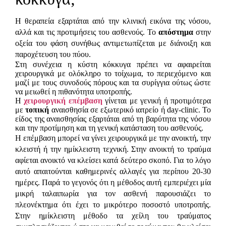
Η θεραπεία εξαρτάται από την κλινική εικόνα της νόσου,
αλλά και τις προτιμήσεις του ασθενούς. Το
απόστημα
στην
οξεία του φάση συνήθως αντιμετωπίζεται με διάνοιξη και
παροχέτευση του πύου.
Στη συνέχεια η κύστη κόκκυγα πρέπει να αφαιρείται
χειρουργικά με ολόκληρο το τοίχωμα, το περιεχόμενο και
μαζί με τους συνοδούς πόρους και τα συρίγγια ούτως ώστε
να μειωθεί η πιθανότητα υποτροπής.
Η
χειρουργική επέμβαση
γίνεται με γενική ή προτιμότερα
με
τοπική
αναισθησία σε εξωτερικό ιατρείο ή day-clinic. Το
είδος της αναισθησίας εξαρτάται από τη βαρύτητα της νόσου
και την προτίμηση και τη γενική κατάσταση του ασθενούς.
Η επέμβαση μπορεί να γίνει χειρουργικά με την ανοικτή, την
κλειστή ή την ημίκλειστη τεχνική. Στην ανοικτή το τραύμα
αφίεται ανοικτό να κλείσει κατά δεύτερο σκοπό. Για το λόγο
αυτό απαιτούνται καθημερινές αλλαγές για περίπου 20-30
ημέρες. Παρά το γεγονός ότι η μέθοδος αυτή εμπεριέχει μία
μικρή ταλαιπωρία για τον ασθενή παρουσιάζει το
πλεονέκτημα ότι έχει το μικρότερο ποσοστό υποτροπής.
Στην ημίκλειστη μέθοδο τα χείλη του τραύματος