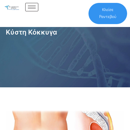
Κλείσε
Ραντεβού
Κύστη Κόκκυγα