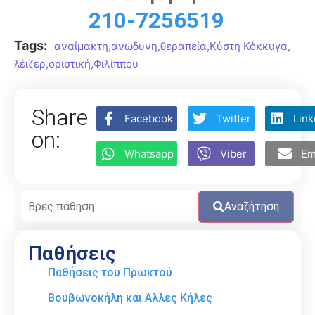
210-7256519
Tags:
αναίμακτη
,
ανώδυνη
,
θεραπεία
,
Κύστη Κόκκυγα
,
λέιζερ
,
οριστική
,
Φιλίππου
Share
Facebook
Twitter
Link
on:
Whatsapp
Viber
Em
Αναζήτηση
Παθήσεις
Παθήσεις του Πρωκτού
Βουβωνοκήλη και Άλλες Κήλες