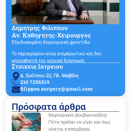
Δημητρης Φιλιππου
Αν. Καθηγητης-Χειρουργος
Εξειδικευμένη Χειρουργική φροντίδα.
Το περιεχόμενο είναι ενημερωτικό και δεν
υποκαθιστά την ιατρική διάγνωση.
Στοιχεια Ιατρειου
Δ. Σούτσου 22, Πλ. Μαβίλη
210 7256519
filippou.surgery@gmail.com
Πρόσφατα άρθρα
Χειρουργείο βουβωνοκήλης -
Πότε πρέπει να γίνει και πως
γίνεται η επέμβαση;