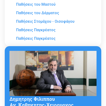
Παθήσεις του Μαστού
Παθήσεις του Δέρματος
Παθήσεις Στομάχου - Οισοφάγου
Παθήσεις Παγκρέατος
Παθήσεις Παγκρέατος
Δημητρης Φιλιππου
Αν. Καθηγητης-Χειρουργος