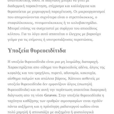
αναπνευστικής οδού. Η διάγνωση μπορεί να γίνει με
διαδερμική παρακέντηση, επίχρισμα και καλλιέργεια και
θεραπεύεται με χειρουργική παροχέτευση. Οι μικροοργανισμοί
που απομονώνονται συχνότερα είναι ο στρεπτόκοκκος, ο
σταφυλόκοκκος, πνευμoνιόκοκκος ή το κολοβακτηρίδιο.
Μπορεί επίσης να συσχετιστεί με συρίγγιο του απιοείδους
κόλπου. Για το λόγο αυτό απαιτείται ο έλεγχος με βαριούχο
γεύμα για τις επίμονες ή υποτροπιάζουσες περιπτώσεις.
Υποξεία θυρεοειδίτιδα
Η υποξεία θυρεοειδίτιδα είναι μια μη λοιμώδης διαταραχή.
Χαρακτηρίζεται απο οίδημα του θυρεοειδούς αδένα, άλγος της
κεφαλής και του τραχήλου, πυρετό, αδυναμία, κακουχία,
αίσθημα παλμών και απώλεια βάρους. Κάποιοι ασθενείς με
υποξεία θυρεοειδίτιδα δεν εμφανίζουν άλγος (σιωπηλή
θυρεοειδίτιδα) και σε αυτή την περίπτωση απαιτείται διαφορική
διάγνωση απο τη νόσο
Graves
. Στην υποξεία θυρεοειδίτιδα η
ταχύτητα καθίζησης των ερυθρών αιμοσφαιρίων ειναι σχεδόν
πάντα αυξήμενη και η πρόσληψη ραδιενεργού ιωδίου είναι
πολύ χαμηλή ή απουσιάζει με αυξημένα ή φυσιολογικά