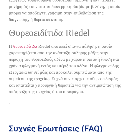
εξωγενώς χορηγούμενη θυρεοειδική ορμόνη ή εάν περιέχει
μονήρη όζο συνίσταται διαδερμική βιοψία με βελόνη, η οποία
μπορει να αποδειχτεί χρήσιμη στην επιβεβαίωση της
διάγνωσης, ή θυρεοειδεκτομή.
Θυρεοειδίτιδα
Riedel
Η
θυρεοειδίτιδα
Riedel
αποτελεί σπάνια πάθηση, η οποία
χαρακτηρίζεται απο την ανάπτυξη σκληρής μάζας στην
περιοχή του θυρεοειδούς αδένα με χαρακτηριστική ίνωση και
χρόνια φλεγμονή εντός και πέριξ του αδένα. Η φλεγμονώδης
εξεργασία διηθεί μύες και προκαλεί συμπτώματα απο της
συμπίεση της τραχείας. Συχνά συνυπάρχει υποθυρεοειδισμός
και απαιτείται χειρουργική θεραπεία για την αντιμετώπιση της
απόφραξη της τραχείας ή του οισοφάγου.
..
Συχνές Ερωτήσεις (FAQ)