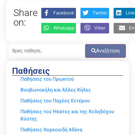
Share
Facebook
Twitter
Link
on:
Whatsapp
Viber
Em
Αναζήτηση
Παθήσεις
Παθήσεις του Πρωκτού
Βουβωνοκήλη και Άλλες Κήλες
Παθήσεις του Παχέος Εντέρου
Παθήσεις του Ήπατος και της Χοληδόχου
Κύστης
Παθήσεις Θυρεοειδή Αδένα