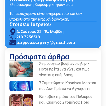
Εξειδικευμένη Χειρουργική φροντίδα.
Το περιεχόμενο είναι ενημερωτικό και δεν
υποκαθιστά την ιατρική διάγνωση.
Στοιχεια Ιατρειου
Δ. Σούτσου 22, Πλ. Μαβίλη
210 7256519
filippou.surgery@gmail.com
Πρόσφατα άρθρα
Χειρουργείο βουβωνοκήλης -
Πότε πρέπει να γίνει και πως
γίνεται η επέμβαση;
7 Συμπτώματα Καρκίνου Μαστού
που Δεν Πρέπει να Αγνοήσετε
Ελικοβακτηρίδιο του Πυλωρού
και Καρκίνος Στομάχου: Ποια