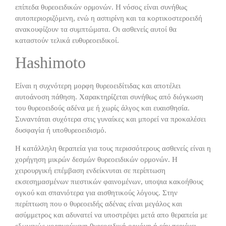
επίπεδα θυρεοειδικών ορμονών. Η νόσος είναι συνήθως
αυτοπεριοριζόμενη, ενώ η ασπιρίνη και τα κορτικοστεροειδή
ανακουφίζουν τα συμπτώματα. Οι ασθενείς αυτοί θα
καταστούν τελικά ευθυρεοειδικοί.
Hashimoto
Ε
ίναι η συχνότερη μορφη θυρεοειδίτιδας και αποτέλει
αυτοάνοση πάθηση. Χαρακτηρίζεται συνήθως από διόγκωση
του θυρεοειδούς αδένα με ή χωρίς άλγος και ευαισθησία.
Συναντάται συχότερα στις γυναίκες και μπορεί να προκαλέσει
δυσφαγία ή υποθυρεοειδισμό.
Η κατάλληλη θεραπεία για τους περισσότερους ασθενείς είναι η
χορήγηση μικρών δεσμών θυρεοειδικών ορμονών. Η
χειρουργική επέμβαση ενδείκνυται σε περίπτωση
εκσεσημασμένων πιεστικών φαινομένων, υποψια κακοήθους
ογκού και σπανιότερα για αισθητικούς λόγους. Στην
περίπτωση που ο θυρεοειδής αδένας είναι μεγάλος και
ασύμμετρος και αδυνατεί να υποστρέψει μετά απο θεραπεία με