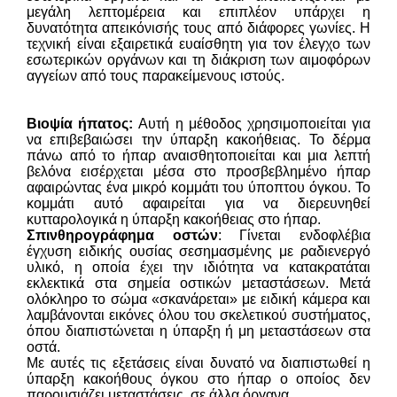
μεγάλη λεπτομέρεια και επιπλέον υπάρχει η
δυνατότητα απεικόνισής τους από διάφορες γωνίες. Η
τεχνική είναι εξαιρετικά ευαίσθητη για τον έλεγχο των
εσωτερικών οργάνων και τη διάκριση των αιμοφόρων
αγγείων από τους παρακείμενους ιστούς.
Βιοψία ήπατος:
Αυτή η μέθοδος χρησιμοποιείται για
να επιβεβαιώσει την ύπαρξη κακοήθειας. Το δέρμα
πάνω από το ήπαρ αναισθητοποιείται και μια λεπτή
βελόνα εισέρχεται μέσα στο προσβεβλημένο ήπαρ
αφαιρώντας ένα μικρό κομμάτι του ύποπτου όγκου. Το
κομμάτι αυτό αφαιρείται για να διερευνηθεί
κυτταρολογικά η ύπαρξη κακοήθειας στο ήπαρ.
Σπινθηρογράφημα οστών
: Γίνεται ενδοφλέβια
έγχυση ειδικής ουσίας σεσημασμένης με ραδιενεργό
υλικό, η οποία έχει την ιδιότητα να κατακρατάται
εκλεκτικά στα σημεία οστικών μεταστάσεων. Μετά
ολόκληρο το σώμα «σκανάρεται» με ειδική κάμερα και
λαμβάνονται εικόνες όλου του σκελετικού συστήματος,
όπου διαπιστώνεται η ύπαρξη ή μη μεταστάσεων στα
οστά.
Με αυτές τις εξετάσεις είναι δυνατό να διαπιστωθεί η
ύπαρξη κακοήθους όγκου στο ήπαρ ο οποίος δεν
παρουσιάζει μεταστάσεις, σε άλλα όργανα.