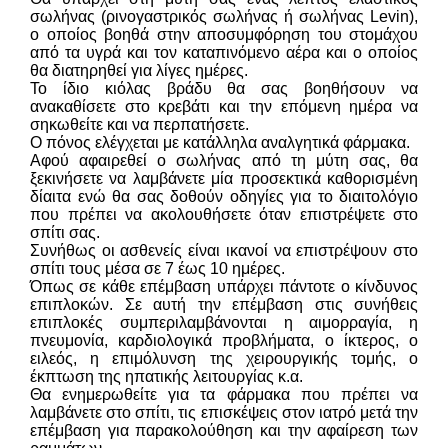
σωλήνας (ρινογαστρικός σωλήνας ή σωλήνας Levin),
ο οποίος βοηθά στην αποσυμφόρηση του στομάχου
από τα υγρά και τον καταπινόμενο αέρα και ο οποίος
θα διατηρηθεί για λίγες ημέρες.
Το ίδιο κιόλας βράδυ θα σας βοηθήσουν να
ανακαθίσετε στο κρεβάτι και την επόμενη ημέρα να
σηκωθείτε και να περπατήσετε.
Ο πόνος ελέγχεται με κατάλληλα αναλγητικά φάρμακα.
Αφού αφαιρεθεί ο σωλήνας από τη μύτη σας, θα
ξεκινήσετε να λαμβάνετε μία προσεκτικά καθορισμένη
δίαιτα ενώ θα σας δοθούν οδηγίες για το διαιτολόγιο
που πρέπει να ακολουθήσετε όταν επιστρέψετε στο
σπίτι σας.
Συνήθως οι ασθενείς είναι ικανοί να επιστρέψουν στο
σπίτι τους μέσα σε 7 έως 10 ημέρες.
Όπως σε κάθε επέμβαση υπάρχει πάντοτε ο κίνδυνος
επιπλοκών. Σε αυτή την επέμβαση στις συνήθεις
επιπλοκές συμπεριλαμβάνονται η αιμορραγία, η
πνευμονία, καρδιολογικά προβλήματα, ο ίκτερος, ο
ειλεός, η επιμόλυνση της χειρουργικής τομής, ο
έκπτωση της ηπατικής λειτουργίας κ.α.
Θα ενημερωθείτε για τα φάρμακα που πρέπει να
λαμβάνετε στο σπίτι, τις επισκέψεις στον ιατρό μετά την
επέμβαση για παρακολούθηση και την αφαίρεση των