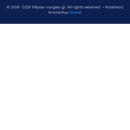
© 2018 -2026 fillipou-surgery.gr. All rights reserved.
– Κατασκευή
Ιστοσελίδων
Likenet