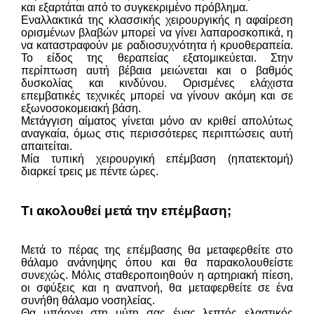
και εξαρτάται από το συγκεκριμένο πρόβλημα.
Εναλλακτικά της κλασσικής χειρουργικής η αφαίρεση
ορισμένων βλαβών μπορεί να γίνει λαπαροσκοπικά, η
να καταστραφούν με ραδιοσυχνότητα ή κρυοθεραπεία.
Το είδος της θεραπείας εξατομικεύεται. Στην
περίπτωση αυτή βέβαια μειώνεται και ο βαθμός
δυσκολίας και κινδύνου. Ορισμένες ελάχιστα
επεμβατικές τεχνικές μπορεί να γίνουν ακόμη και σε
εξωνοσοκομειακή βάση.
Μετάγγιση αίματος γίνεται μόνο αν κριθεί απολύτως
αναγκαία, όμως στις περισσότερες περιπτώσεις αυτή
απαιτείται.
Μία τυπική χειρουργική επέμβαση (ηπατεκτομή)
διαρκεί τρεις με πέντε ώρες.
Τι ακολουθεί μετά την επέμβαση;
Μετά το πέρας της επέμβασης θα μεταφερθείτε στο
θάλαμο ανάνηψης όπου και θα παρακολουθείστε
συνεχώς. Μόλις σταθεροποιηθούν η αρτηριακή πίεση,
οι σφύξεις και η αναπνοή, θα μεταφερθείτε σε ένα
συνήθη θάλαμο νοσηλείας.
Θα υπάρχει στη μύτη σας ένας λεπτός ελαστικός