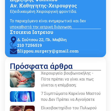
Αν. Καθηγητης-Χειρουργος
Εξειδικευμένη Χειρουργική φροντίδα.
Το περιεχόμενο είναι ενημερωτικό και δεν
υποκαθιστά την ιατρική διάγνωση.
Στοιχεια Ιατρειου
Δ. Σούτσου 22, Πλ. Μαβίλη
210 7256519
filippou.surgery@gmail.com
Πρόσφατα άρθρα
Χειρουργείο βουβωνοκήλης -
Πότε πρέπει να γίνει και πως
γίνεται η επέμβαση;
7 Συμπτώματα Καρκίνου Μαστού
που Δεν Πρέπει να Αγνοήσετε
Ελικοβακτηρίδιο του Πυλωρού