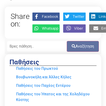
Share
Facebook
Twitter
Link
on:
Whatsapp
Viber
Em
Αναζήτηση
Παθήσεις
Παθήσεις του Πρωκτού
Βουβωνοκήλη και Άλλες Κήλες
Παθήσεις του Παχέος Εντέρου
Παθήσεις του Ήπατος και της Χοληδόχου
Κύστης