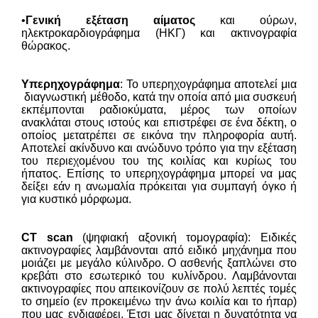
•
Γενική εξέταση αίματος
και ούρων,
ηλεκτροκαρδιογράφημα (ΗΚΓ) και ακτινογραφία
θώρακος.
Υπερηχογράφημα
: Το υπερηχογράφημα αποτελεί μια
διαγνωστική μέθοδο, κατά την οποία από μια συσκευή
εκπέμπονται ραδιοκύματα, μέρος των οποίων
ανακλάται στους ιστούς και επιστρέφει σε ένα δέκτη, ο
οποίος μετατρέπει σε εικόνα την πληροφορία αυτή.
Αποτελεί ακίνδυνο και ανώδυνο τρόπο για την εξέταση
του περιεχομένου του της κοιλίας και κυρίως του
ήπατος. Επίσης το υπερηχογράφημα μπορεί να μας
δείξει εάν η ανωμαλία πρόκειται για συμπαγή όγκο ή
για κυστικό μόρφωμα.
CT scan
(ψηφιακή αξονική τομογραφία): Ειδικές
ακτινογραφίες λαμβάνονται από ειδικό μηχάνημα που
μοιάζει με μεγάλο κύλινδρο. Ο ασθενής ξαπλώνει στο
κρεβάτι στο εσωτερικό του κυλίνδρου. Λαμβάνονται
ακτινογραφίες που απεικονίζουν σε πολύ λεπτές τομές
το σημείο (εν προκειμένω την άνω κοιλία και το ήπαρ)
που μας ενδιαφέρει. Έτσι μας δίνεται η δυνατότητα να