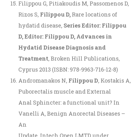
Filippou G, Pitiakoudis M, Passomenos D,
Rizos S,
Filippou D,
Rare locations of
hydatid disease,
Series Editor: Filippou
D, Editor: Filippou D, Advances in
Hydatid Disease Diagnosis and
Treatment
, Broken Hill Publications,
Cyprus 2013 (ISBN: 978-9963-716-12-8)
Andromanakos N,
Filippou D
, Kostakis A,
Puborectalis muscle and External
Anal Sphincter: a functional unit? In
Vanelli A, Benign Anorectal Diseases –
An
Update. Intech Open LMTD under