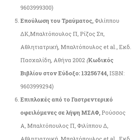
9603999300)
Επούλωση του Τραύματος,
Φιλίππου
ΔΚ,Μπαλτόπουλος Π, Ρίζος Σπ,
Αθλητιατρική, Μπαλτόπουλος et al., Εκδ.
Πασχαλίδη, Αθήνα 2002
(
Κωδικός
Βιβλίου στον Εύδοξο: 13256744,
ISBN:
9603999294)
Επιπλοκές από το Γαστρεντερικό
οφειλόμενες σε λήψη ΜΣΑΦ,
Ρούσσος
Α, Μπαλτόπουλος Π, Φιλίππου Δ,
Αθλητιατρική, Μπαλτόπουλος et al., Εκδ.