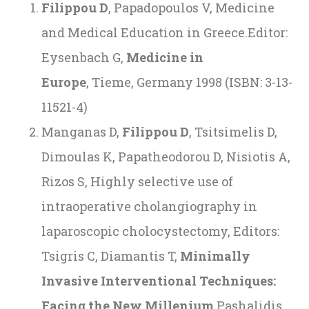
Filippou
D
, Papadopoulos V, Medicine
and Medical Education in Greece.Editor:
Eysenbach G,
Μ
edicine
in
Europe
, Τieme, Germany 1998 (ISBN: 3-13-
11521-4)
Manganas D,
Filippou D
, Tsitsimelis D,
Dimoulas K, Papatheodorou D, Nisiotis A,
Rizos S, Highly selective use of
intraoperative cholangiography in
laparoscopic cholocystectomy, Editors:
Tsigris C, Diamantis T,
Minimally
Invasive Interventional Techniques:
Facing the New Millenium,
Pashalidis