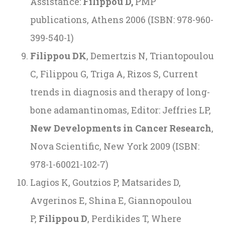
Assistance:
Filippou D,
PMP
publications, Athens 2006 (ISBN: 978-960-
399-540-1)
Filippou DK
, Demertzis N, Triantopoulou
C, Filippou G, Triga A, Rizos S, Current
trends in diagnosis and therapy of long-
bone adamantinomas, Editor: Jeffries LP,
New Developments in Cancer Research
,
Nova Scientific, New York 2009 (ISBN:
978-1-60021-102-7)
Lagios K, Goutzios P, Matsarides D,
Avgerinos E, Shina E, Giannopoulou
P,
Filippou D
, Perdikides T, Where