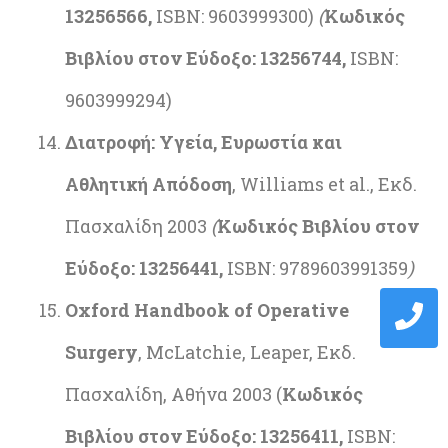
13256566,
ISBN: 9603999300)
(
Κωδικός
Βιβλίου στον Εύδοξο: 13256744,
ISBN:
9603999294)
Διατροφή: Υγεία, Ευρωστία και
Αθλητική Απόδοση
, Williams et al., Εκδ.
Πασχαλίδη 2003
(
Κωδικός Βιβλίου στον
Εύδοξο: 13256441,
ISBN: 9789603991359
)
Ο
xford Handbook of Operative
Surgery
, McLatchie, Leaper, Eκδ.
Πασχαλίδη, Αθήνα 2003 (
Κωδικός
Βιβλίου στον Εύδοξο: 13256411,
ISBN: