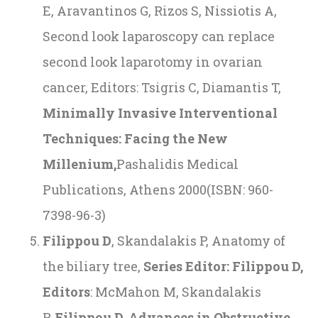
E, Aravantinos G, Rizos S, Nissiotis A,
Second look laparoscopy can replace
second look laparotomy in ovarian
cancer, Editors: Tsigris C, Diamantis T,
Minimally Invasive Interventional
Techniques: Facing the New
Millenium,
Pashalidis Medical
Publications, Athens 2000(ISBN: 960-
7398-96-3)
Filippou D
, Skandalakis P, Anatomy of
the biliary tree,
Series Editor: Filippou D,
Editors
: McMahon M, Skandalakis
P,
Filippou D, Advances in Obstructive