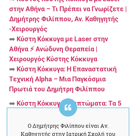
στην Αθήνα – Τι Πρέπει να Γνωρίζετε |
Δημήτρης Φιλίππου, Αν. Καθηγητής
-Χειρουργός
➡️
Κύστη Κόκκυγα με Laser στην
Αθήνα ⚡ Ανώδυνη Θεραπεία |
Χειρουργός Κύστης Κόκκυγα
➡️
Κύστη Κόκκυγα: Η Επαναστατική
Τεχνική Alpha – Μια Παγκόσμια
Πρωτιά του Δημήτρη Φιλίππου
➡️
Κύστη Κόκκυγα Συμπτώματα: Τα 5
Σημάδια που Δεν Πρέπει να Αγνοήσεις
Ο Δημήτρης Φιλίππου είναι Αν.
Καθηγητής στην Ιατρική Σχολή του