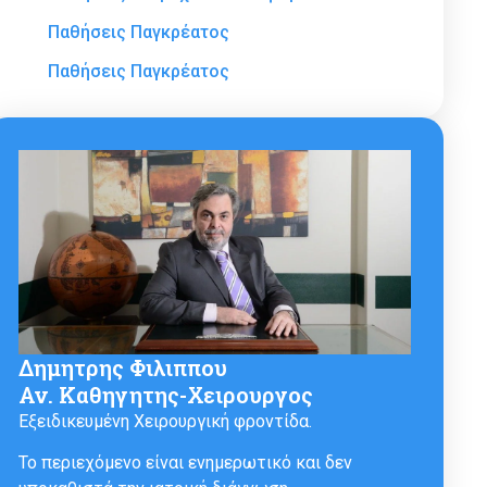
Παθήσεις Παγκρέατος
Παθήσεις Παγκρέατος
Δημητρης Φιλιππου
Αν. Καθηγητης-Χειρουργος
Εξειδικευμένη Χειρουργική φροντίδα.
Το περιεχόμενο είναι ενημερωτικό και δεν