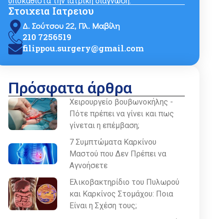
υποκαθιστά την ιατρική διάγνωση.
Στοιχεια Ιατρειου
Δ. Σούτσου 22, Πλ. Μαβίλη
210 7256519
filippou.surgery@gmail.com
Πρόσφατα άρθρα
Χειρουργείο βουβωνοκήλης -
Πότε πρέπει να γίνει και πως
γίνεται η επέμβαση;
7 Συμπτώματα Καρκίνου
Μαστού που Δεν Πρέπει να
Αγνοήσετε
Ελικοβακτηρίδιο του Πυλωρού
και Καρκίνος Στομάχου: Ποια
Είναι η Σχέση τους;