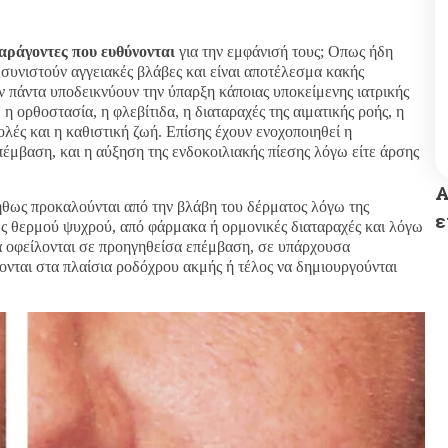
αράγοντες που ευθύνονται
για την εμφάνισή τους; Οπως ήδη
 συνιστούν αγγειακές βλάβες και είναι αποτέλεσμα κακής
όν πάντα υποδεικνύουν την ύπαρξη κάποιας υποκείμενης ιατρικής
η ορθοστασία, η φλεβίτιδα, η διαταραχές της αιματικής ροής, η
λές και η καθιστική ζωή. Επίσης έχουν ενοχοποιηθεί η
έμβαση, και η αύξηση της ενδοκοιλιακής πίεσης λόγω είτε άρσης
Α
ς προκαλούνται από την βλάβη του δέρματος λόγω της
ε
ές θερμού ψυχρού, από φάρμακα ή ορμονικές διαταραχές και λόγω
να οφείλονται σε προηγηθείσα επέμβαση, σε υπάρχουσα
νται στα πλαίσια ροδόχρου ακμής ή τέλος να δημιουργούνται