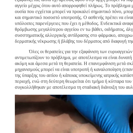
αγγείο μέχρις ότου αυτό απορροφηθεί πλήρως. Το πρόβλημα μ
ουσία που εγχέεται μπορεί να προκαλεί σημαντικό πόνο, μπορ
και σημαντικό ποσοστό υποτροπής. Ο ασθενής πρέπει να είναι
υπόλοιπες παρενέργειες που έχει η μέθοδος. Ενδεικτικά αναφ
θρόμβωσης μεγαλύτερου αγγείου εν τω βάθει, οιδήματος, άλγ
συσστηματικής αλλεργικής αντίδρασης στο φάρμακο, αποχρω
δερματικής νέκρωσης ή βλάβης του δέρματος από διαφυγή της
Όλες οι θεραπείες για την εξαφάνιση των ευρυαγγειών είν
αντιμετωπίζουν το πρόβλημα, με αποτέλεσμα να είναι δυνατή
ακόμη και άμεσα μετά τη θεραπεία. Η επανεμφάνιση μετά σκλ
μηχανισμούς μπορεί να είναι υποτροπή ή καναλοποίηση (επα
της ύπαρξης του αιτίου ή κάποιας υποκείμενης ιατρικής κατάσ
περιοχή, ενώ στη δεύτερη θεωρείται ότι τμήμα ή κύτταρα του
συγκολλήθηκαν με αποτέλεσμα τη σταδιακή διάνοιξη του αυλ