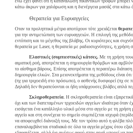
ενώ έχει φανεί ότι η κατανάλωση πικάντικων τροφών μπορεί ν
κάτω άκρων για χαλάρωση και η διενέργεια μασάζ στα κάτω
Θεραπεία για Ευρυαγγείες
Οταν τα προληπτικά μέτρα αποτύχουν τότε χρειάζεται
θεραπε
για την αντιμετώπιση των ευρυαγγειών. Η επιλογή της μεθόδο
εντόπιση και το μέγεθος της βλάβης. Οι κυριότερες και συχν
θεραπεία με
Laser
, η θεραπεία με ραδιοσυχνότητες, η χρήση 
Ελαστικές (συμπιεστικές) κάτσες.
Με τη χρήση τους 
αιματική ροή, αποτρέπεται η σημιουργία θρόμβων και αμβλύνο
το αίσθημα βάρους. Επίσης αποτρέπεται η περαιτέρω διάταση τ
δημιουργία ελκών. Στα μειονεκτήματα της μεθόδους είναι ότι
(πχ για τριχοειδή στο πρόσωπο), ο ασθενής δυσφορεί (πχ σε 
Δηλαδή δεν θεραπεύονται οι ήδη υπάρχουσες βλάβες απλά περι
Σκληροθεραπεία
. Η σκληροθεραπεία είναι εξαιρετι
όχι και των διατεταμένων τρχοειδών αγγείων ιδιαίτερα όταν έ
εισάγεται ένα κατάλληλο υλικό μέσα στο αγγείο με τη χρήση 
αγγείο και στη συνέχεια το σημείο συμπιέζεται ισχυρά (περί
να αποφευχθεί διάνοιξή τους. Με τον τρόπο αυτό η φλέβα πλέο
επαναλαμβάνεται σταδιακά σε όλα τα αγγεία μέχρις ότου εξαλ
εξαφανίζεται, αλλά όχι αμέσως αφού στην αρχή μπορεί να π