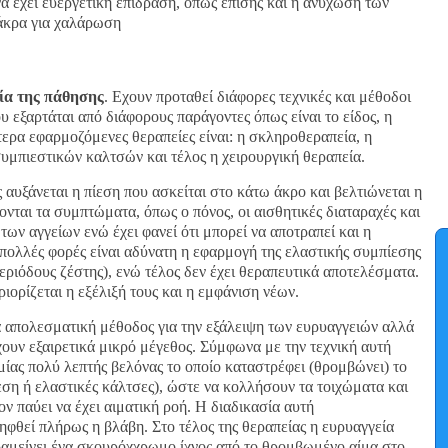
α έχει ευεργετική επίδραση, όπως επίσης και η ανύχωση των
 άκρα για χαλάρωση
ία της πάθησης
. Εχουν προταθεί διάφορες τεχνικές και μέθοδοι
υ εξαρτάται από διάφορους παράγοντες όπως είναι το είδος, η
ότερα εφαρμοζόμενες θεραπείες είναι: η σκληροθεραπεία, η
συμπιεστικών καλτσών και τέλος η χειρουργική θεραπεία.
αυξάνεται η πίεση που ασκείται στο κάτω άκρο και βελτιώνεται η
νται τα συμπτώματα, όπως ο πόνος, οι αισθητικές διαταραχές και
ων αγγείων ενώ έχει φανεί ότι μπορεί να αποτραπεί και η
 πολλές φορές είναι αδύνατη η εφαρμογή της ελαστικής συμπίεσης
περιόδους ζέστης), ενώ τέλος δεν έχει θεραπευτικά αποτελέσματα.
ορίζεται η εξέλιξή τους και η εμφάνιση νέων.
κά απολεσματική μέθοδος για την εξάλειψη των ευρυαγγειών αλλά
χουν εξαιρετικά μικρό μέγεθος. Σύμφωνα με την τεχνική αυτή
μίας πολύ λεπτής βελόνας το οποίο καταστρέφει (θρομβώνει) το
δεση ή ελαστικές κάλτσες), ώστε να κολλήσουν τα τοιχώματα και
ν παύει να έχει αιματική ροή. Η διαδικασία αυτή
ηφθεί πλήρως η βλάβη. Στο τέλος της θεραπείας η ευρυαγγεία
αραμείνει ένα σκουρόχχρωμο ίχνος από το θρομβωμένο αίμα στο