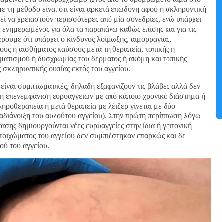
ε τη μέθοδο είναι ότι είναι αρκετά επώδυνη αφού η σκληρυντική
εί να χρειαστούν περισσότερες από μία συνεδρίες, ενώ υπάρχει
 ενημερωμένος για όλα τα παραπάνω καθώς επίσης και για τις
έρουμε ότι υπάρχει ο κίνδυνος λοίμωξης, αιμορραγίας,
ους ή αισθήματος καύσους μετά τη θεραπεία, τοπικής ή
ματισμού ή δυσχρωμίας του δέρματος ή ακόμη και τοπικής
 σκληρυντικής ουσίας εκτός του αγγείου.
αι συμπτωματικές, δηλαδή εξαφανίζουν τις βλάβες αλλά δεν
 η επενεμφάνιση ευρυαγγειών με από κάποιο χρονικό διάστημα ή
ηροθεραπεία ή μετά θεραπεία με λέιζερ γίνεται με δύο
ναδιάνοιξη του αυλούτου αγγείου). Στην πρώτη περίπτωση λόγω
τασης δημιουργούνται νέες ευρυαγγείες στην ίδια ή γειτονική
 τοιχώματος του αγγείου δεν συμπιέστηκαν επαρκώς και δε
ού του αγγείου.