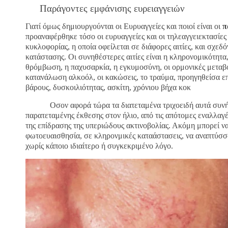
Παράγοντες εμφάνισης ευρειαγγειών
Γιατί όμως δημιουργούνται οι Ευρυαγγείες και ποιοί είναι οι
π
προαναφέρθηκε τόσο οι ευρυαγγείες και οι τηλεαγγειεκτασίες
κυκλοφορίας, η οποία οφείλεται σε διάφορες αιτίες, και σχεδ
κατάστασης. Οι συνηθέστερες αιτίες είναι η κληρονομικότητα, 
θρόμβωση, η παχυσαρκία, η εγκυμοσύνη, οι ορμονικές μεταβο
κατανάλωση αλκοόλ, οι κακώσεις, το τραύμα, προηγηθείσα επ
βάρους, δυσκοιλιότητας, ασκίτη, χρόνιου βήχα κοκ
Οσον αφορά τώρα τα διατεταμένα τριχοειδή αυτά συνήθω
παρατεταμένης έκθεσης στον ήλιο, από τις απότομες εναλλαγ
της επίδρασης της υπεριώδους ακτινοβολίας. Ακόμη μπορεί 
φωτοευαισθησία, σε κληρονμικές καταάστασεις, να αναπτύσσο
χωρίς κάποιο ιδιαίτερο ή συγκεκριμένο λόγο.