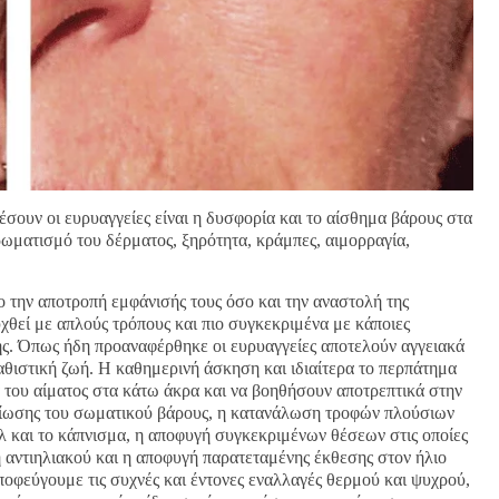
σουν οι ευρυαγγείες είναι η δυσφορία και το αίσθημα βάρους στα
ωματισμό του δέρματος, ξηρότητα, κράμπες, αιμορραγία,
ο την αποτροπή εμφάνισής τους όσο και την αναστολή της
υχθεί με απλούς τρόπους και πιο συγκεκριμένα με κάποιες
ωής. Όπως ήδη προαναφέρθηκε οι ευρυαγγείες αποτελούν αγγειακά
θιστική ζωή. Η καθημερινή άσκηση και ιδιαίτερα το περπάτημα
του αίματος στα κάτω άκρα και να βοηθήσουν αποτρεπτικά στην
μείωσης του σωματικού βάρους, η κατανάλωση τροφών πλούσιων
όλ και το κάπνισμα, η αποφυγή συγκεκριμένων θέσεων στις οποίες
 αντιηλιακού και η αποφυγή παρατεταμένης έκθεσης στον ήλιο
οφεύγουμε τις συχνές και έντονες εναλλαγές θερμού και ψυχρού,