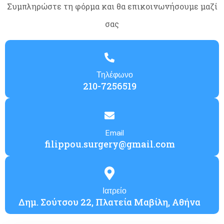
Συμπληρώστε τη φόρμα και θα επικοινωνήσουμε μαζί
σας
Τηλέφωνο
210-7256519
Email
filippou.surgery@gmail.com
Ιατρείο
Δημ. Σούτσου 22, Πλατεία Μαβίλη, Αθήνα