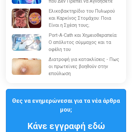
που Δεν Πρέπει να Αγνοήσετε
Ελικοβακτηρίδιο του Πυλωρού
και Καρκίνος Στομάχου: Ποια
Είναι η Σχέση τους;
Port-A-Cath και Χημειοθεραπεία:
Ο απόλυτος σύμμαχος και τα
οφέλη του
Διατροφή για κατακλίσεις - Πως
οι πρωτεϊνες βοηθούν στην
επούλωση
Θες να ενημερώνεσαι για τα νέα άρθρα
μου;
Κάνε εγγραφή εδώ