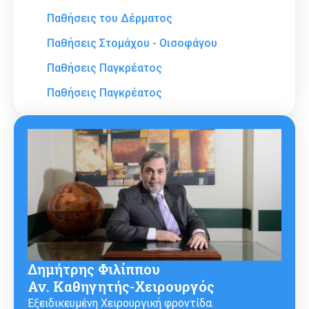
Παθήσεις του Δέρματος
Παθήσεις Στομάχου - Οισοφάγου
Παθήσεις Παγκρέατος
Παθήσεις Παγκρέατος
Δημήτρης Φιλίππου
Αν. Καθηγητής-Χειρουργός
Εξειδικευμένη Χειρουργική φροντίδα.