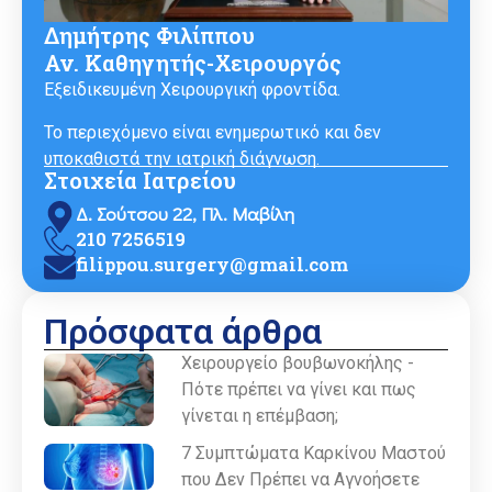
Δημήτρης Φιλίππου
Αν. Καθηγητής-Χειρουργός
Εξειδικευμένη Χειρουργική φροντίδα.
Το περιεχόμενο είναι ενημερωτικό και δεν
υποκαθιστά την ιατρική διάγνωση.
Στοιχεία Ιατρείου
Δ. Σούτσου 22, Πλ. Μαβίλη
210 7256519
filippou.surgery@gmail.com
Πρόσφατα άρθρα
Χειρουργείο βουβωνοκήλης -
Πότε πρέπει να γίνει και πως
γίνεται η επέμβαση;
7 Συμπτώματα Καρκίνου Μαστού
που Δεν Πρέπει να Αγνοήσετε