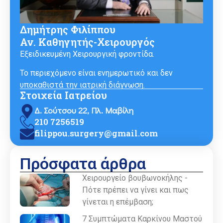
Δημήτρης Φιλίππου
Αν. Καθηγητής-Χειρουργός
Εξειδικευμένη Χειρουργική φροντίδα.
Το περιεχόμενο είναι ενημερωτικό και δεν
υποκαθιστά την ιατρική διάγνωση.
Στοιχεία Ιατρείου
Δ. Σούτσου 22, Πλ. Μαβίλη
210 7256519
filippou.surgery@gmail.com
Πρόσφατα άρθρα
Χειρουργείο βουβωνοκήλης -
Πότε πρέπει να γίνει και πως
γίνεται η επέμβαση;
7 Συμπτώματα Καρκίνου Μαστού