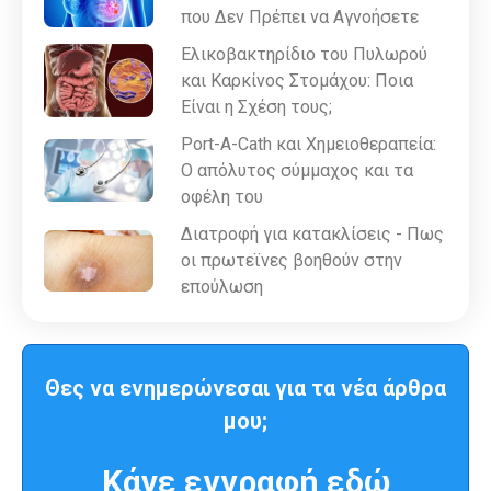
που Δεν Πρέπει να Αγνοήσετε
Ελικοβακτηρίδιο του Πυλωρού
και Καρκίνος Στομάχου: Ποια
Είναι η Σχέση τους;
Port-A-Cath και Χημειοθεραπεία:
Ο απόλυτος σύμμαχος και τα
οφέλη του
Διατροφή για κατακλίσεις - Πως
οι πρωτεϊνες βοηθούν στην
επούλωση
Θες να ενημερώνεσαι για τα νέα άρθρα
μου;
Κάνε εγγραφή εδώ