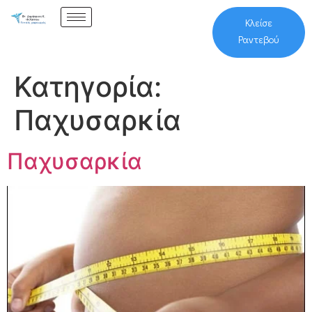
Κλείσε
Ραντεβού
Κατηγορία:
Παχυσαρκία
Παχυσαρκία