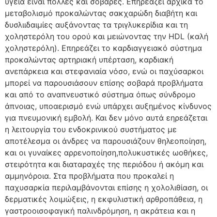
υγεία είναι πολλές και σοβαρές. Επηρεάζει αρχικά το
μεταβολισμό προκαλώντας σακχαρώδη διαβήτη και
δυσλιιδαιμίες αυξάνοντας τα τριγλυκερίδια και τη
χοληστερόλη του ορού και μειώνοντας την HDL (καλή
χοληστερόλη). Επηρεάζει το καρδιαγγειακό σύστημα
προκαλώντας αρτηριακή υπέρταση, καρδιακή
ανεπάρκεια και στεφανιαία νόσο, ενώ οι παχύσαρκοι
μπορεί να παρουσιάσουν επίσης σοβαρά προβλήματα
και από το αναπνευστικό σύστημα όπως σύνδρομο
άπνοιας, υποαερισμό ενώ υπάρχει αυξημένος κίνδυνος
για πνευμονική εμβολή. Και δεν μόνο αυτά εηρεάζεται
η λειτουργία του ενδοκρινικού συστήματος με
αποτέλεσμα οι άνδρες να παρουσιάζουν θηλεοποίηση,
και οι γυναίκες αρρενοποίηση,πολυκυστικές ωοθήκες,
στειρότητα και διαταραχές της περιόδου ή ακόμη και
αμμηνόροια. Στα προβλήματα που προκαλεί η
παχυσαρκία περιλαμβάνονται επίσης η χολολιθίαση, οι
δερματικές λοιμώξεις, η εκφυλιστική αρθροπάθεια, η
γαστροοισοφαγική παλινδρόμηση, η ακράτεια και η