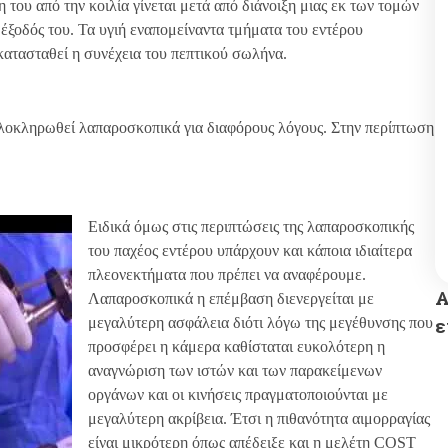
 του από την κοιλία γίνεται μετά από διάνοιξη μιας εκ των τομών
 έξοδός του. Τα υγιή εναπομείναντα τμήματα του εντέρου
ατασταθεί η συνέχεια του πεπτικού σωλήνα.
ολοκληρωθεί λαπαροσκοπικά για διαφόρους λόγους. Στην περίπτωση
Ειδικά όμως στις περιπτώσεις της λαπαροσκοπικής
του παχέος εντέρου υπάρχουν και κάποια ιδιαίτερα
πλεονεκτήματα που πρέπει να αναφέρουμε.
Α
Λαπαροσκοπικά η επέμβαση διενεργείται με
ε
μεγαλύτερη ασφάλεια διότι λόγω της μεγέθυνσης που
προσφέρει η κάμερα καθίσταται ευκολότερη η
αναγνώριση των ιστών και των παρακείμενων
οργάνων και οι κινήσεις πραγματοποιούνται με
μεγαλύτερη ακρίβεια. Έτσι η πιθανότητα αιμορραγίας
είναι μικρότερη όπως απέδειξε και η μελέτη COST