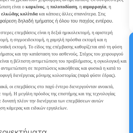
ώπιση είναι ο
καρκίνος
, η
πολυποδίαση
, η
αιμορραγία
, η
η
ελκώδης κολίτιδα
και κάποιες άλλες σπανιότερα. Στις
αφαίρεση δηλαδή τμήματος ή όλου του παχέος εντέρου.
στερες επεμβάσεις είναι η δεξιά ημικολεκτομή, η αριστερή
ομή, η σιγμοειδεκτομή, η χαμηλή πρόσθια εκτομή και η
ιναϊκή εκτομή. Το είδος της επέμβασης καθορίζεται από τη φύση
ήματος και την κατάσταση του ασθενούς. Στόχος του χειρουργού
 είναι η βέλτιστη αντιμετώπιση του προβλήματος, η ογκολογική και
υ αντιμετώπιση σε περιπτώσεις κακοήθειας και φυσικά η κατά το
οφυγή διενέργειας μόνιμης κολοστομίας (παρά φύσιν έδρας).
κά, οι επεμβάσεις στο παχύ έντερο διενεργούνταν ανοικτά,
 τομή. Η μεγάλη πρόοδος της επιστήμης και της τεχνολογίας
 δυνατή πλέον την διενέργεια των επεμβάσεων αυτών
ση κάμερας και ειδικών εργαλείων.
εονεκτήματα