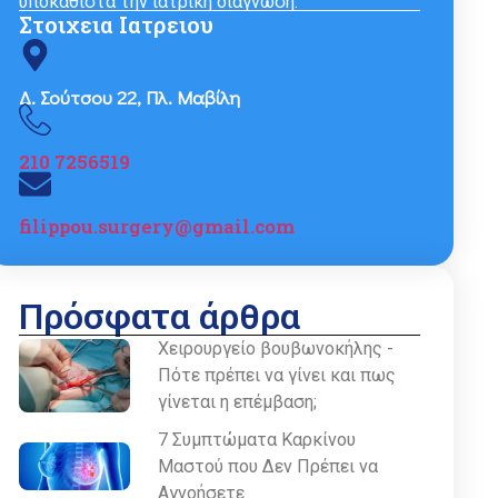
υποκαθιστά την ιατρική διάγνωση.
Στοιχεια Ιατρειου
Δ. Σούτσου 22, Πλ. Μαβίλη
210 7256519
filippou.surgery@gmail.com
Πρόσφατα άρθρα
Χειρουργείο βουβωνοκήλης -
Πότε πρέπει να γίνει και πως
γίνεται η επέμβαση;
7 Συμπτώματα Καρκίνου
Μαστού που Δεν Πρέπει να
Αγνοήσετε