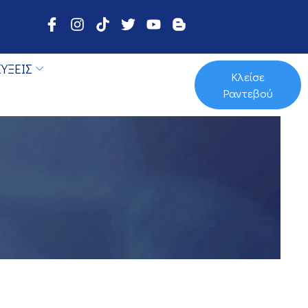
ΎΞΕΙΣ
Κλείσε
Ραντεβού