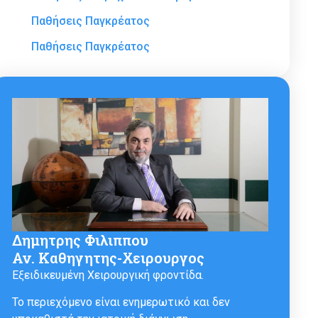
Παθήσεις Παγκρέατος
Παθήσεις Παγκρέατος
Δημητρης Φιλιππου
Αν. Καθηγητης-Χειρουργος
Εξειδικευμένη Χειρουργική φροντίδα.
Το περιεχόμενο είναι ενημερωτικό και δεν