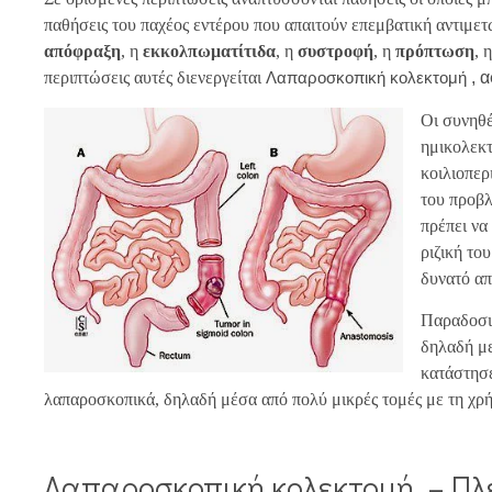
παθήσεις του παχέος εντέρου που απαιτούν επεμβατική αντιμετ
απόφραξη
, η
εκκολπωματίτιδα
, η
συστροφή
, η
πρόπτωση
, 
περιπτώσεις αυτές διενεργείται
Λαπαροσκοπική κολεκτομή
, 
Οι συνηθέ
ημικολεκτ
κοιλιοπερ
του προβλ
πρέπει να
ριζική το
δυνατό απ
Παραδοσια
δηλαδή με
κατάστησε
λαπαροσκοπικά, δηλαδή μέσα από πολύ μικρές τομές με τη χρή
Λαπαροσκοπική κολεκτομή – Πλ