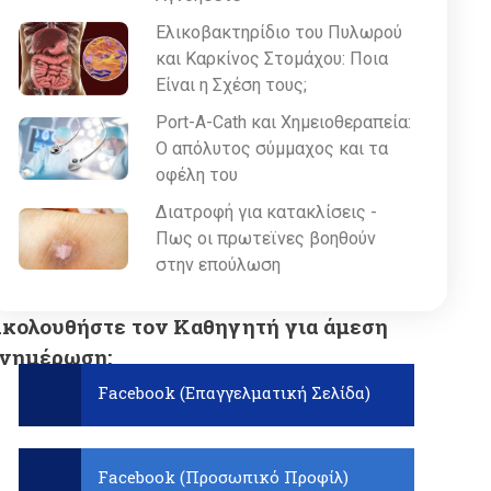
Ελικοβακτηρίδιο του Πυλωρού
και Καρκίνος Στομάχου: Ποια
Είναι η Σχέση τους;
Port-A-Cath και Χημειοθεραπεία:
Ο απόλυτος σύμμαχος και τα
οφέλη του
Διατροφή για κατακλίσεις -
Πως οι πρωτεϊνες βοηθούν
στην επούλωση
κολουθήστε τον Καθηγητή για άμεση
νημέρωση:
Facebook (Επαγγελματική Σελίδα)
Facebook (Προσωπικό Προφίλ)