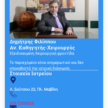
Δημήτρης Φιλίππου
Αν. Καθηγητής-Χειρουργός
Εξειδικευμένη Χειρουργική φροντίδα.
Το περιεχόμενο είναι ενημερωτικό και δεν
υποκαθιστά την ιατρική διάγνωση.
Στοιχεία Ιατρείου
Δ. Σούτσου 22, Πλ. Μαβίλη
210 7256519