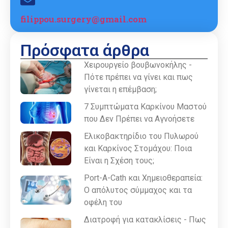
filippou.surgery@gmail.com
Πρόσφατα άρθρα
Χειρουργείο βουβωνοκήλης -
Πότε πρέπει να γίνει και πως
γίνεται η επέμβαση;
7 Συμπτώματα Καρκίνου Μαστού
που Δεν Πρέπει να Αγνοήσετε
Ελικοβακτηρίδιο του Πυλωρού
και Καρκίνος Στομάχου: Ποια
Είναι η Σχέση τους;
Port-A-Cath και Χημειοθεραπεία:
Ο απόλυτος σύμμαχος και τα
οφέλη του
Διατροφή για κατακλίσεις - Πως