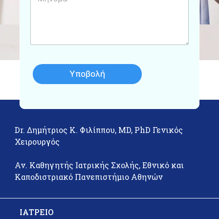
η
ν
*
υ
μ
α
Υποβολή
Dr. Δημήτριος Κ. Φιλίππου, MD, PhD Γενικός
Χειρουργός
Αν. Καθηγητής Ιατρικής Σχολής, Εθνικό και
Καποδιστριακό Πανεπιστήμιο Αθηνών
ΙΑΤΡΕΙΟ