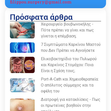
filippou.surgery@gmail.com
Πρόσφατα άρθρα
Χειρουργείο βουβωνοκήλης -
Πότε πρέπει να γίνει και πως
γίνεται η επέμβαση;
7 Συμπτώματα Καρκίνου Μαστού
που Δεν Πρέπει να Αγνοήσετε
Ελικοβακτηρίδιο του Πυλωρού
και Καρκίνος Στομάχου: Ποια
Είναι η Σχέση τους;
Port-A-Cath και Χημειοθεραπεία:
Ο απόλυτος σύμμαχος και τα
οφέλη του
Διατροφή για κατακλίσεις - Πως
οι πρωτεϊνες βοηθούν στην