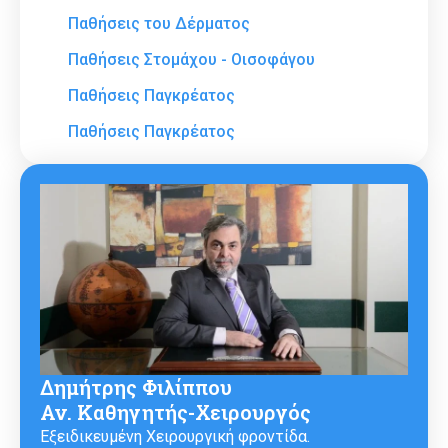
Παθήσεις του Δέρματος
Παθήσεις Στομάχου - Οισοφάγου
Παθήσεις Παγκρέατος
Παθήσεις Παγκρέατος
Δημήτρης Φιλίππου
Αν. Καθηγητής-Χειρουργός
Εξειδικευμένη Χειρουργική φροντίδα.