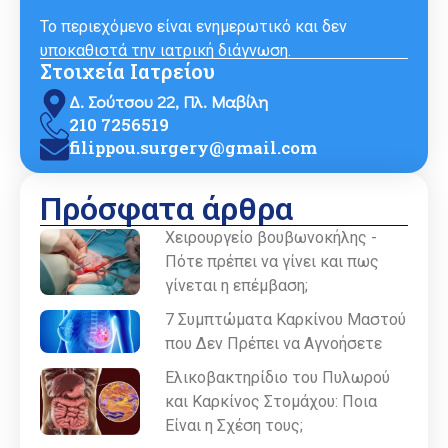
Το περιεχόμενο είναι ενημερωτικό και δεν
υποκαθιστά την ιατρική διάγνωση.
Στοιχεία Ιατρείου
Δ. Σούτσου 22, Πλ. Μαβίλη
210 7256519
filippou.surgery@gmail.com
Πρόσφατα άρθρα
Χειρουργείο βουβωνοκήλης -
Πότε πρέπει να γίνει και πως
γίνεται η επέμβαση;
7 Συμπτώματα Καρκίνου Μαστού
που Δεν Πρέπει να Αγνοήσετε
Ελικοβακτηρίδιο του Πυλωρού
και Καρκίνος Στομάχου: Ποια
Είναι η Σχέση τους;