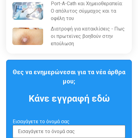
Port-A-Cath και Χημειοθεραπεία:
Ο απόλυτος σύμμαχος και τα
οφέλη του
Διατροφή για κατακλίσεις - Πως
οι πρωτεϊνες βοηθούν στην
επούλωση
Θες να ενημερώνεσαι για τα νέα άρθρα
μου;
Κάνε εγγραφή εδώ
Εισαγάγετε το όνομά σας