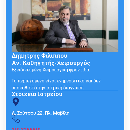
Δημήτρης Φιλίππου
Αν. Καθηγητής-Χειρουργός
Εξειδικευμένη Χειρουργική φροντίδα.
Το περιεχόμενο είναι ενημερωτικό και δεν
υποκαθιστά την ιατρική διάγνωση.
Στοιχεία Ιατρείου
Δ. Σούτσου 22, Πλ. Μαβίλη
210 7256519