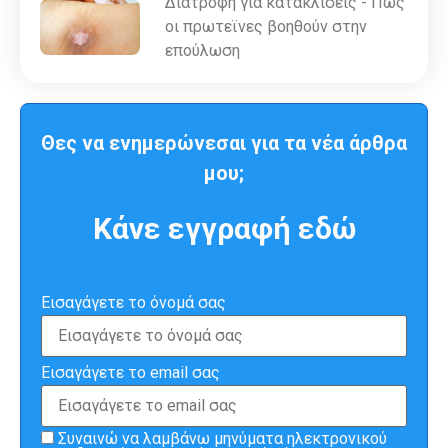
Διατροφή για κατακλίσεις - Πως
οι πρωτεϊνες βοηθούν στην
επούλωση
Θες να ενημερώνεσαι για τα νέα άρθρα
μου;
Κάνε εγγραφή εδώ
Εισαγάγετε το όνομά σας
Εισαγάγετε το email σας
Συναινώ να λαμβάνω μηνύματα ηλεκτρονικού