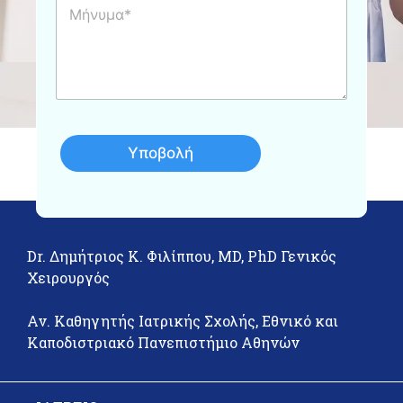
σ
*
ή
η
ν
*
υ
μ
α
Υποβολή
Dr. Δημήτριος Κ. Φιλίππου, MD, PhD Γενικός
Χειρουργός
Αν. Καθηγητής Ιατρικής Σχολής, Εθνικό και
Καποδιστριακό Πανεπιστήμιο Αθηνών