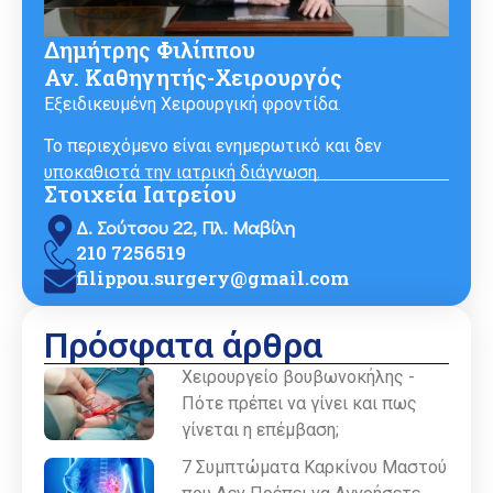
Δημήτρης Φιλίππου
Αν. Καθηγητής-Χειρουργός
Εξειδικευμένη Χειρουργική φροντίδα.
Το περιεχόμενο είναι ενημερωτικό και δεν
υποκαθιστά την ιατρική διάγνωση.
Στοιχεία Ιατρείου
Δ. Σούτσου 22, Πλ. Μαβίλη
210 7256519
filippou.surgery@gmail.com
Πρόσφατα άρθρα
Χειρουργείο βουβωνοκήλης -
Πότε πρέπει να γίνει και πως
γίνεται η επέμβαση;
7 Συμπτώματα Καρκίνου Μαστού