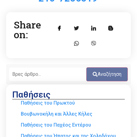
Share
on:
Αναζήτηση
Παθήσεις
Παθήσεις του Πρωκτού
Βουβωνοκήλη και Άλλες Κήλες
Παθήσεις του Παχέος Εντέρου
Παθήσεις του Ήπατος και της Χοληδόχου