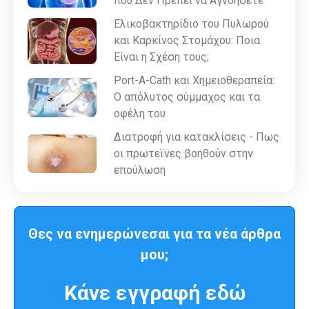
που Δεν Πρέπει να Αγνοήσετε
Ελικοβακτηρίδιο του Πυλωρού
και Καρκίνος Στομάχου: Ποια
Είναι η Σχέση τους;
Port-A-Cath και Χημειοθεραπεία:
Ο απόλυτος σύμμαχος και τα
οφέλη του
Διατροφή για κατακλίσεις - Πως
οι πρωτεϊνες βοηθούν στην
επούλωση
Θες να ενημερώνεσαι για τα νέα άρθρα
μου;
Κάνε εγγραφή εδώ