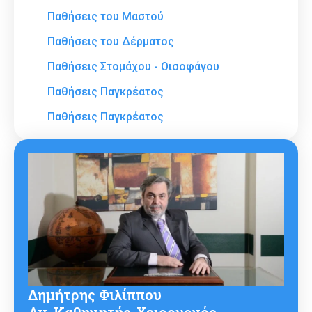
Παθήσεις του Μαστού
Παθήσεις του Δέρματος
Παθήσεις Στομάχου - Οισοφάγου
Παθήσεις Παγκρέατος
Παθήσεις Παγκρέατος
Δημήτρης Φιλίππου
Αν. Καθηγητής-Χειρουργός