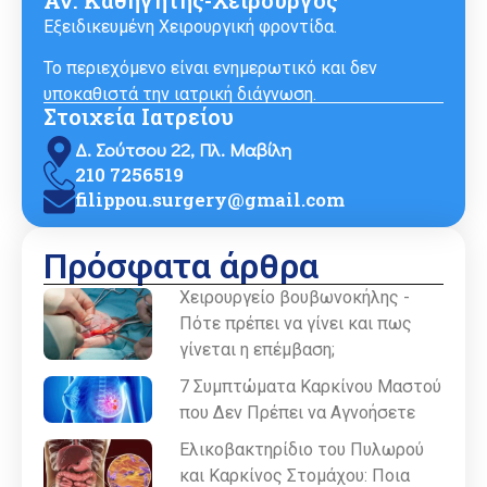
Εξειδικευμένη Χειρουργική φροντίδα.
Το περιεχόμενο είναι ενημερωτικό και δεν
υποκαθιστά την ιατρική διάγνωση.
Στοιχεία Ιατρείου
Δ. Σούτσου 22, Πλ. Μαβίλη
210 7256519
filippou.surgery@gmail.com
Πρόσφατα άρθρα
Χειρουργείο βουβωνοκήλης -
Πότε πρέπει να γίνει και πως
γίνεται η επέμβαση;
7 Συμπτώματα Καρκίνου Μαστού
που Δεν Πρέπει να Αγνοήσετε
Ελικοβακτηρίδιο του Πυλωρού
και Καρκίνος Στομάχου: Ποια