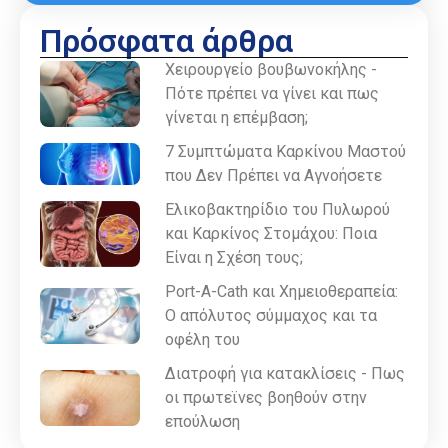
Πρόσφατα άρθρα
Χειρουργείο βουβωνοκήλης -
Πότε πρέπει να γίνει και πως
γίνεται η επέμβαση;
7 Συμπτώματα Καρκίνου Μαστού
που Δεν Πρέπει να Αγνοήσετε
Ελικοβακτηρίδιο του Πυλωρού
και Καρκίνος Στομάχου: Ποια
Είναι η Σχέση τους;
Port-A-Cath και Χημειοθεραπεία:
Ο απόλυτος σύμμαχος και τα
οφέλη του
Διατροφή για κατακλίσεις - Πως
οι πρωτεϊνες βοηθούν στην
επούλωση