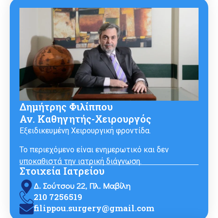
Δημήτρης Φιλίππου
Αν. Καθηγητής-Χειρουργός
Εξειδικευμένη Χειρουργική φροντίδα.
Το περιεχόμενο είναι ενημερωτικό και δεν
υποκαθιστά την ιατρική διάγνωση.
Στοιχεία Ιατρείου
Δ. Σούτσου 22, Πλ. Μαβίλη
210 7256519
filippou.surgery@gmail.com