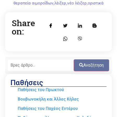
θεραπεία αιμοροΐδων
,
λέιζερ
,
νέο λέιζερ
,
οριστικά
Share
on:
Αναζήτηση
Παθήσεις
Παθήσεις του Πρωκτού
Βουβωνοκήλη και Άλλες Κήλες
Παθήσεις του Παχέος Εντέρου