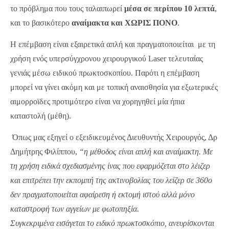
το πρόβλημα που τους ταλαιπωρεί
μέσα σε περίπου 10 λεπτά
,
και το βασικότερο
αναίμακτα και ΧΩΡΙΣ ΠΟΝΟ
.
Η επέμβαση είναι εξαιρετικά απλή και πραγματοποιείται με τη
χρήση ενός υπερσύγχρονου χειρουργικού Laser τελευταίας
γενιάς μέσω ειδικού πρωκτοσκοπίου. Παρότι η επέμβαση
μπορεί να γίνει ακόμη και με τοπική αναισθησία για εξωτερικές
αιμορροϊδες προτιμότερο είναι να χορηγηθεί μία ήπια
καταστολή (μέθη).
Όπως μας εξηγεί ο εξειδικευμένος Διευθυντής Χειρουργός, Δρ
Δημήτρης Φιλίππου,
“η μέθοδος είναι απλή και αναίμακτη. Με
τη χρήση ειδικά σχεδιασμένης ίνας που εφαρμόζεται στο λέιζερ
και επιτρέπει την εκπομπή της ακτινοβολίας του λείζερ σε 360ο
δεν πραγματοποιείται αφαίρεση ή εκτομή ιστού αλλά μόνο
καταστροφή των αγγείων με φωτοπηξία.
Συγκεκριμένα εισάγεται το ειδικό πρωκτοσκόπιο, ανευρίσκονται