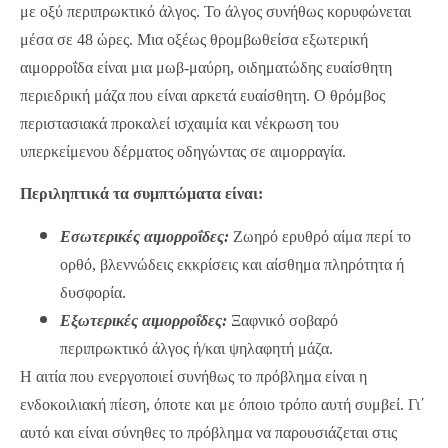
με οξύ περιπρωκτικό άλγος. Το άλγος συνήθως κορυφώνεται
μέσα σε 48 ώρες. Μια οξέως θρομβωθείσα εξωτερική
αιμορροΐδα είναι μια μωβ-μαύρη, οιδηματώδης ευαίσθητη
περιεδρική μάζα που είναι αρκετά ευαίσθητη. Ο θρόμβος
περιστασιακά προκαλεί ισχαιμία και νέκρωση του
υπερκείμενου δέρματος οδηγώντας σε αιμορραγία.
Περιληπτικά τα συμπτώματα είναι:
Εσωτερικές αιμορροΐδες:
Ζωηρό ερυθρό αίμα περί το
ορθό, βλεννώδεις εκκρίσεις και αίσθημα πληρότητα ή
δυσφορία.
Εξωτερικές αιμορροΐδες:
Ξαφνικό σοβαρό
περιπρωκτικό άλγος ή/και ψηλαφητή μάζα.
Η αιτία που ενεργοποιεί συνήθως το πρόβλημα είναι η
ενδοκοιλιακή πίεση, όποτε και με όποιο τρόπο αυτή συμβεί. Γι΄
αυτό και είναι σύνηθες το πρόβλημα να παρουσιάζεται στις