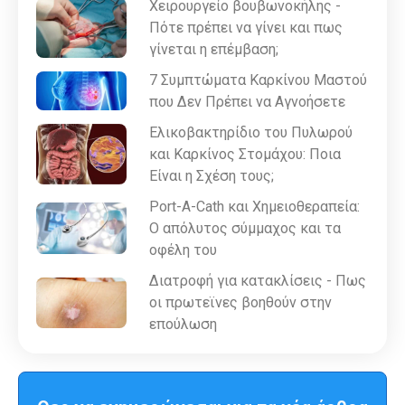
Χειρουργείο βουβωνοκήλης -
Πότε πρέπει να γίνει και πως
γίνεται η επέμβαση;
7 Συμπτώματα Καρκίνου Μαστού
που Δεν Πρέπει να Αγνοήσετε
Ελικοβακτηρίδιο του Πυλωρού
και Καρκίνος Στομάχου: Ποια
Είναι η Σχέση τους;
Port-A-Cath και Χημειοθεραπεία:
Ο απόλυτος σύμμαχος και τα
οφέλη του
Διατροφή για κατακλίσεις - Πως
οι πρωτεϊνες βοηθούν στην
επούλωση