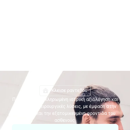
Κλεισε ραντεβου
Παρέχουμε ολοκληρωμένη ιατρική αξιολόγηση και
σύγχρονες χειρουργικές λύσεις, με έμφαση στην
ασφάλεια και την εξατομικευμένη φροντίδα του
ασθενούς.