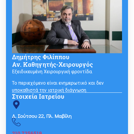
Δημήτρης Φιλίππου
Αν. Καθηγητής-Χειρουργός
Εξειδικευμένη Χειρουργική φροντίδα.
Το περιεχόμενο είναι ενημερωτικό και δεν
υποκαθιστά την ιατρική διάγνωση.
Στοιχεία Ιατρείου
Δ. Σούτσου 22, Πλ. Μαβίλη
210 7256519