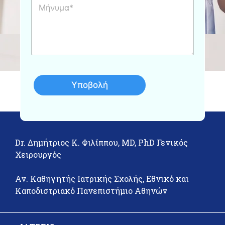
σ
*
ή
η
ν
*
υ
μ
α
Υποβολή
Dr. Δημήτριος Κ. Φιλίππου, MD, PhD Γενικός
Χειρουργός
Αν. Καθηγητής Ιατρικής Σχολής, Εθνικό και
Καποδιστριακό Πανεπιστήμιο Αθηνών