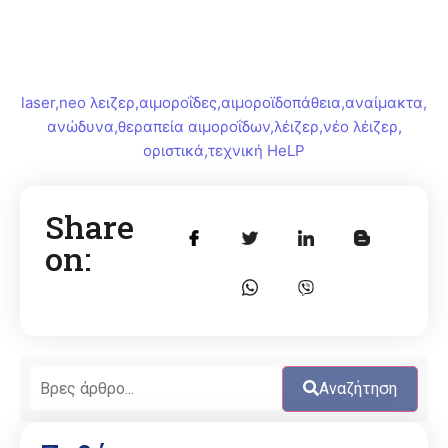
laser
,
neo λειζερ
,
αιμοροΐδες
,
αιμοροϊδοπάθεια
,
αναίμακτα
,
ανώδυνα
,
θεραπεία αιμοροΐδων
,
λέιζερ
,
νέο λέιζερ
,
οριστικά
,
τεχνική HeLP
Share
on:
Αναζήτηση