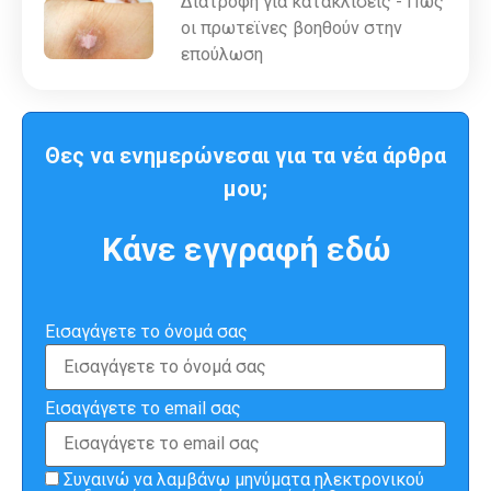
Διατροφή για κατακλίσεις - Πως
οι πρωτεϊνες βοηθούν στην
επούλωση
Θες να ενημερώνεσαι για τα νέα άρθρα
μου;
Κάνε εγγραφή εδώ
Εισαγάγετε το όνομά σας
Εισαγάγετε το email σας
Συναινώ να λαμβάνω μηνύματα ηλεκτρονικού