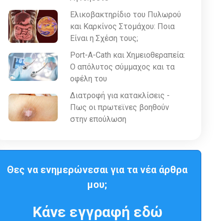
Ελικοβακτηρίδιο του Πυλωρού
και Καρκίνος Στομάχου: Ποια
Είναι η Σχέση τους;
Port-A-Cath και Χημειοθεραπεία:
Ο απόλυτος σύμμαχος και τα
οφέλη του
Διατροφή για κατακλίσεις -
Πως οι πρωτεϊνες βοηθούν
στην επούλωση
Θες να ενημερώνεσαι για τα νέα άρθρα
μου;
Κάνε εγγραφή εδώ