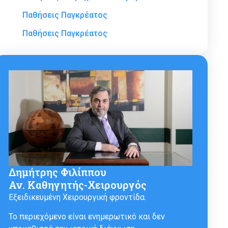
Παθήσεις Παγκρέατος
Παθήσεις Παγκρέατος
Δημήτρης Φιλίππου
Αν. Καθηγητής-Χειρουργός
Εξειδικευμένη Χειρουργική φροντίδα.
Το περιεχόμενο είναι ενημερωτικό και δεν