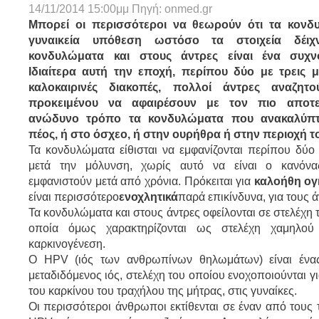
14/11/2014 15:00μμ Πηγή:
onmed.gr
Μπορεί οι περισσότεροι να θεωρούν ότι τα κονδυ
γυναικεία υπόθεση ωστόσο τα στοιχεία δέιχ
κονδυλώματα
και στους άντρες είναι ένα συχν
Ιδιαίτερα αυτή την εποχή, περίπου δύο με τρεις μ
καλοκαιρινές διακοπές, πολλοί άντρες αναζητο
προκειμένου να αφαιρέσουν με τον πιο αποτε
ανώδυνο τρόπο τα κονδυλώματα που ανακαλύπτ
πέος, ή στο όσχεο, ή στην ουρήθρα ή στην περιοχή 
Τα κονδυλώματα είθισται να εμφανίζονται περίπου δύο 
μετά την μόλυνση, χωρίς αυτό να είναι ο κανόνα
εμφανιστούν μετά από χρόνια. Πρόκειται για
καλοήθη ογκ
είναι περισσότερο
ενοχλητικά
παρά επικίνδυνα, για τους ά
Τα κονδυλώματα και στους άντρες οφείλονται σε στελέχη 
οποία όμως χαρακτηρίζονται ως στελέχη χαμηλού 
καρκινογένεση.
Ο HPV (ιός των ανθρωπίνων θηλωμάτων) είναι ένα
μεταδιδόμενος ιός, στελέχη του οποίου ενοχοποιούνται γ
του καρκίνου του τραχήλου της μήτρας, στις γυναίκες.
Οι περισσότεροι άνθρωποι εκτίθενται σε έναν από τους 