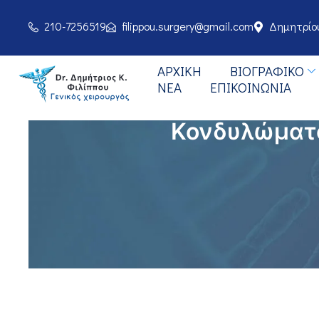
210-7256519
filippou.surgery@gmail.com
Δημητρίου
ΑΡΧΙΚΉ
BΙΟΓΡΑΦΙΚΌ
ΝΈΑ
ΕΠΙΚΟΙΝΩΝΊΑ
Κονδυλώματα