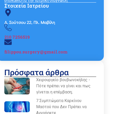
υποκαθιστά την ιατρική διάγνωση.
Στοιχεία Ιατρείου
Δ. Σούτσου 22, Πλ. Μαβίλη
210 7256519
filippou.surgery@gmail.com
Πρόσφατα άρθρα
Χειρουργείο βουβωνοκήλης -
Πότε πρέπει να γίνει και πως
γίνεται η επέμβαση;
7 Συμπτώματα Καρκίνου
Μαστού που Δεν Πρέπει να
Αγνοήσετε