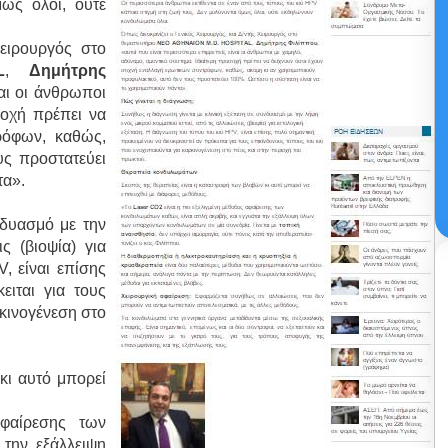
ως όλοι, ούτε
Χειρουργός στο
L
,
Δημήτρης
ναι οι άνθρωποι
σοχή πρέπει να
ρόφων, καθώς,
υς προστατεύει
τα».
νδυασμό με την
ς (βιοψία) για
, είναι επίσης
ειται για τους
κινογένεση στο
κι αυτό μπορεί
αφαίρεσης των
 την εξάλλειψη