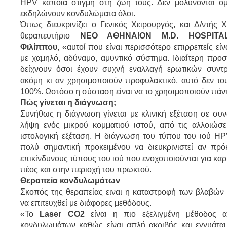
HPV κάποια στιγμή στη ζωή τους. Δεν μολύνονται όμ
εκδηλώνουν κονδυλώματα όλοι.
Όπως διευκρινίζει ο Γενικός Χειρουργός, και Δ/ντής 
θεραπευτήριο
ΝΕΟ ΑΘΗΝΑΙΟΝ M.D. HOSPITA
Φιλίππου
, «αυτοί που είναι περισσότερο επιρρεπείς εί
με χαμηλό, αδύναμο, αμυντικό σύστημα. Ιδιαίτερη προ
δείχνουν όσοι έχουν συχνή εναλλαγή ερωτικών συντ
ακόμη κι αν χρησιμοποιούν προφυλακτικό, αυτό δεν το
100%. Ωστόσο η σύσταση είναι να το χρησιμοποιούν πάν
Πώς γίνεται η διάγνωση;
Συνήθως η διάγνωση γίνεται με κλινική εξέταση σε συ
λήψη ενός μικρού κομματιού ιστού, από τις αλλοιώσει
ιστολογική εξέταση. Η διάγνωση του τύπου του ιού HPV
πολύ σημαντική προκειμένου να διευκρινιστεί αν πρόκ
επικίνδυνους τύπους του ιού που ενοχοποιούνται για καρ
πέος και στην περιοχή του πρωκτού.
Θεραπεία κονδυλωμάτων
Σκοπός της θεραπείας ειναι η καταστροφή των βλαβών 
να επιτευχθεί με διάφορες μεθόδους.
«Το
Laser CO2
είναι η πιο εξελιγμένη μέθοδος 
κονδυλωμάτων καθώς είναι απλή ακριβής και εγγυάται