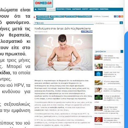
λώματα είναι
νουν ότι τα
ό φαινόμενο.
ήνες μετά τις
ύν θεραπεία,
λεσματικό κι
ουν είτε στο
του πρωκτού.
με τρεις μήνες
ς. Μπορεί να
ίδια,
τα οποία
ντρες.
του ιού HPV, τα
κινδύνου για
ς σεξουαλικώς
ια την εμφάνιση
τύπους του ιού