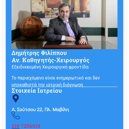
Δημήτρης Φιλίππου
Αν. Καθηγητής-Χειρουργός
Εξειδικευμένη Χειρουργική φροντίδα.
Το περιεχόμενο είναι ενημερωτικό και δεν
υποκαθιστά την ιατρική διάγνωση.
Στοιχεία Ιατρείου
Δ. Σούτσου 22, Πλ. Μαβίλη
210 7256519