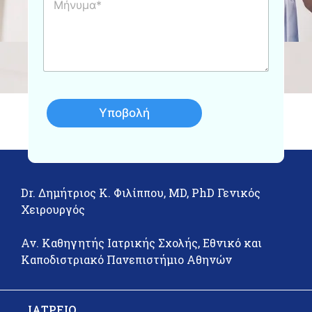
ή
η
ν
*
υ
μ
α
Υποβολή
Dr. Δημήτριος Κ. Φιλίππου, MD, PhD Γενικός
Χειρουργός
Αν. Καθηγητής Ιατρικής Σχολής, Εθνικό και
Καποδιστριακό Πανεπιστήμιο Αθηνών
ΙΑΤΡΕΙΟ