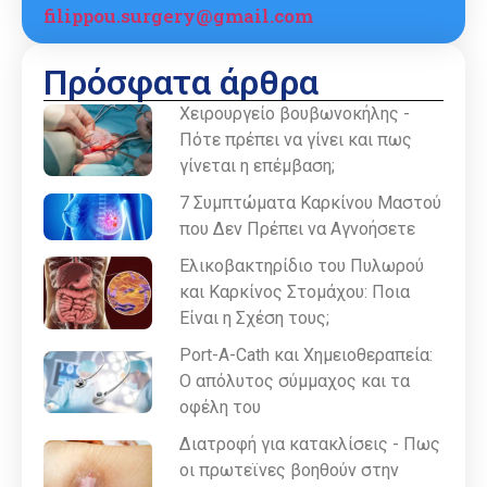
filippou.surgery@gmail.com
Πρόσφατα άρθρα
Χειρουργείο βουβωνοκήλης -
Πότε πρέπει να γίνει και πως
γίνεται η επέμβαση;
7 Συμπτώματα Καρκίνου Μαστού
που Δεν Πρέπει να Αγνοήσετε
Ελικοβακτηρίδιο του Πυλωρού
και Καρκίνος Στομάχου: Ποια
Είναι η Σχέση τους;
Port-A-Cath και Χημειοθεραπεία:
Ο απόλυτος σύμμαχος και τα
οφέλη του
Διατροφή για κατακλίσεις - Πως
οι πρωτεϊνες βοηθούν στην