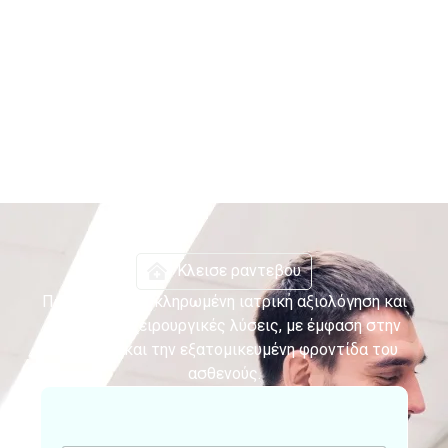
Κλεισε ραντεβου
Παρέχουμε ολοκληρωμένη ιατρική αξιολόγηση και
σύγχρονες χειρουργικές λύσεις, με έμφαση στην
ασφάλεια και την εξατομικευμένη φροντίδα του
ασθενούς.